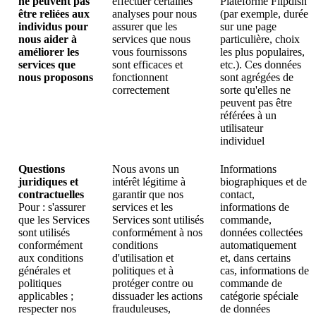
ne peuvent pas
effectuer certaines
Plateforme Flipdish
être reliées aux
analyses pour nous
(par exemple, durée
individus pour
assurer que les
sur une page
nous aider à
services que nous
particulière, choix
améliorer les
vous fournissons
les plus populaires,
services que
sont efficaces et
etc.). Ces données
nous proposons
fonctionnent
sont agrégées de
correctement
sorte qu'elles ne
peuvent pas être
référées à un
utilisateur
individuel
Questions
Nous avons un
Informations
juridiques et
intérêt légitime à
biographiques et de
contractuelles
garantir que nos
contact,
Pour : s'assurer
services et les
informations de
que les Services
Services sont utilisés
commande,
sont utilisés
conformément à nos
données collectées
conformément
conditions
automatiquement
aux conditions
d'utilisation et
et, dans certains
générales et
politiques et à
cas, informations de
politiques
protéger contre ou
commande de
applicables ;
dissuader les actions
catégorie spéciale
respecter nos
frauduleuses,
de données