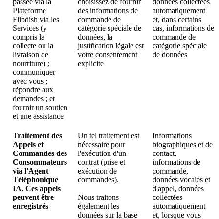
passée via la
choisissez de fournir
données collectées
Plateforme
des informations de
automatiquement
Flipdish via les
commande de
et, dans certains
Services (y
catégorie spéciale de
cas, informations de
compris la
données, la
commande de
collecte ou la
justification légale est
catégorie spéciale
livraison de
votre consentement
de données
nourriture) ;
explicite
communiquer
avec vous ;
répondre aux
demandes ; et
fournir un soutien
et une assistance
Traitement des
Un tel traitement est
Informations
Appels et
nécessaire pour
biographiques et de
Commandes des
l'exécution d'un
contact,
Consommateurs
contrat (prise et
informations de
via l'Agent
exécution de
commande,
Téléphonique
commandes).
données vocales et
IA. Ces appels
d'appel, données
peuvent être
Nous traitons
collectées
enregistrés
également les
automatiquement
données sur la base
et, lorsque vous